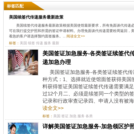
标签匹配
​美国续签代传递服务最新政策
​美国续签代传递服务最新政策根据美国使馆最新要求，所有免面谈代传递
可在我行提交护照和所需的签证申请材料。办理免面谈代传递需要粉周返回，美
着急的客户请选择预约面签服务。...
阅读全文>>
标签：
美国
续签
传递
服务
最新
美国签证加急服务-各类签证续签代
递加急办理
美国签证加急服务-各类签证续签代传
种方式：1、选择就近使馆面签获得美国
料获得签证美国签证续签代传递需要满足
过12个月二、必须是续签同一个类型的
记录和行政审查记录四、申请人没有被海关
读全文>>
标签：
美国
签证
加急
服务
各类
详解美国签证加急服务-加急领区护